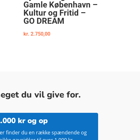
Gamle København –
Kultur og Fritid –
GO DREAM
kr.
2.750,00
get du vil give for.
.000 kr og op
er finder du en række spændende og
nikke gaveidéer til over 1.000 kr.