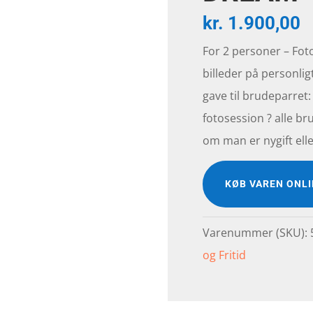
kr.
1.900,00
For 2 personer – Foto
billeder på personlig
gave til brudeparret
fotosession ? alle b
om man er nygift ell
KØB VAREN ONL
Varenummer (SKU):
og Fritid