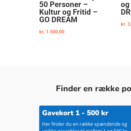
50 Personer –
og
Kultur og Fritid –
D
GO DREAM
kr.
3
kr.
1.500,00
Finder en række pop
Gavekort 1 - 500 kr
Her finder du en række spændende og
unikke gaveidéer til mellem 1 og 500 kr.