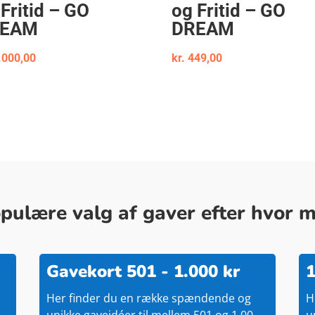
 Fritid – GO
og Fritid – GO
REAM
DREAM
.000,00
kr.
449,00
ulære valg af gaver efter hvor me
Gavekort 501 - 1.000 kr
1
Her finder du en række spændende og
H
unikke gaveidéer til mellem 501 og 1.00
u