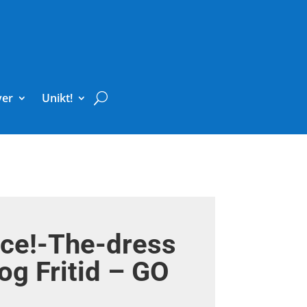
ver
Unikt!
nce!-The-dress
 og Fritid – GO