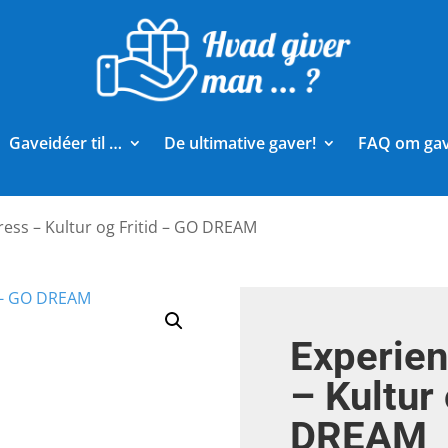
Gaveidéer til …
De ultimative gaver!
FAQ om ga
ress – Kultur og Fritid – GO DREAM
Experie
– Kultur
DREAM