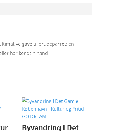
 ultimative gave til brudeparret: en
eller har kendt hinand
tur
Byvandring I Det