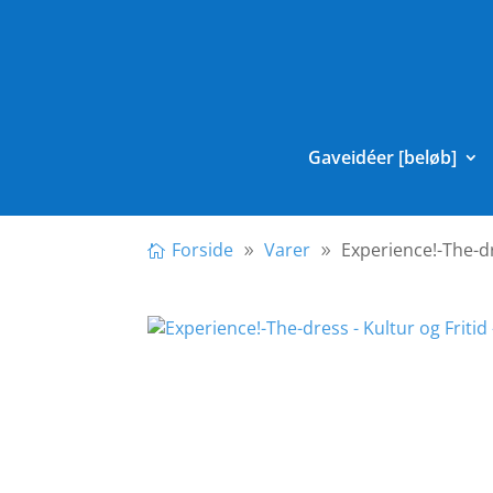
Gaveidéer [beløb]
Forside
Varer
Experience!-The-d