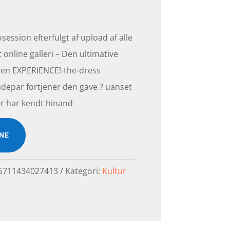
session efterfulgt af upload af alle
t online galleri – Den ultimative
: en EXPERIENCE!-the-dress
rudepar fortjener den gave ? uanset
er har kendt hinand
INE
5711434027413
Kategori:
Kultur