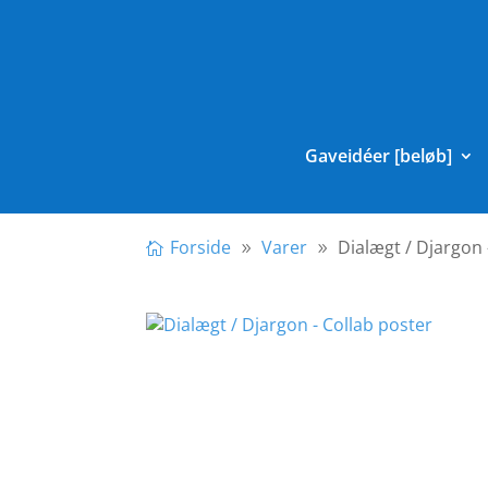
Gaveidéer [beløb]
Forside
Varer
Dialægt / Djargon 