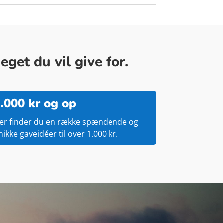
get du vil give for.
.000 kr og op
er finder du en række spændende og
nikke gaveidéer til over 1.000 kr.