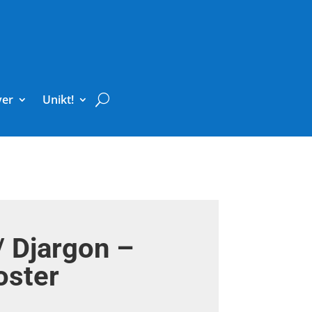
ver
Unikt!
/ Djargon –
oster