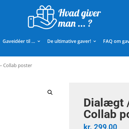
Gaveidéer til …
De ultimative gaver!
FAQ om ga
– Collab poster
Dialægt 
Collab p
kr.
299,00