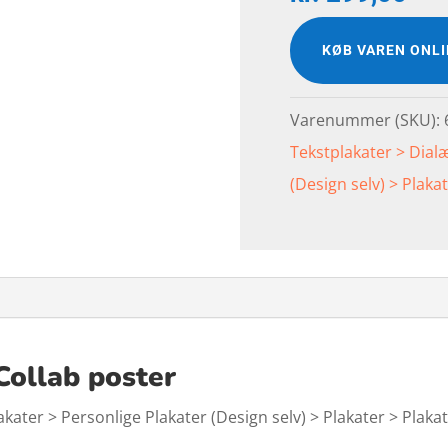
KØB VAREN ONL
Varenummer (SKU):
Tekstplakater > Dialæ
(Design selv) > Plaka
Collab poster
akater > Personlige Plakater (Design selv) > Plakater > Plak