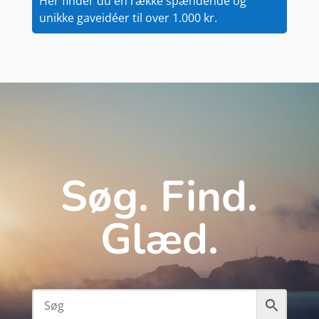
Her finder du en række spændende og
unikke gaveidéer til over 1.000 kr.
Søg. Find.
Glæd.