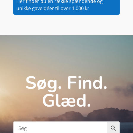
Her finder du en række spændende og
unikke gaveidéer til over 1.000 kr.
Søg. Find.
Glæd.