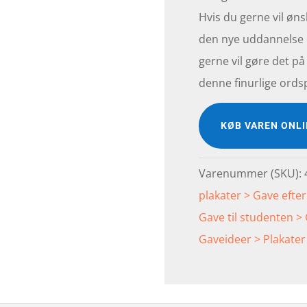
Hvis du gerne vil øn
den nye uddannelse e
gerne vil gøre det p
denne finurlige ordsp
KØB VAREN ONL
Varenummer (SKU):
plakater > Gave efter
Gave til studenten > 
Gaveideer > Plakater 