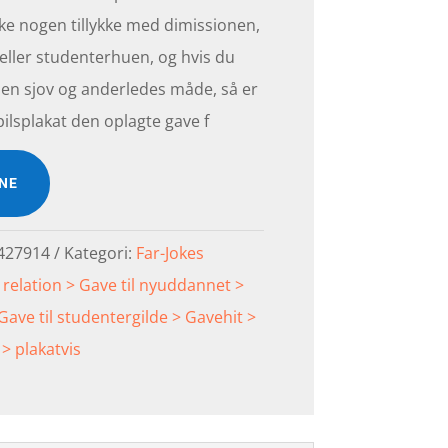
ske nogen tillykke med dimissionen,
ller studenterhuen, og hvis du
å en sjov og anderledes måde, så er
ilsplakat den oplagte gave f
INE
427914
Kategori:
Far-Jokes
 relation > Gave til nyuddannet >
Gave til studentergilde > Gavehit >
> plakatvis