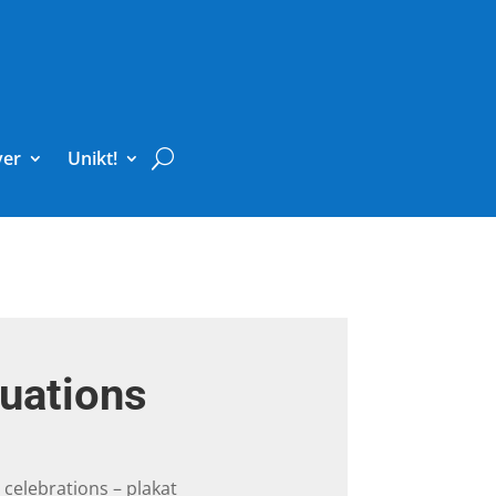
ver
Unikt!
uations
celebrations – plakat