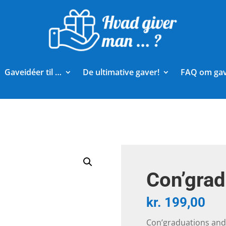
Gaveidéer til …
De ultimative gaver!
FAQ om ga
Con’grad
kr.
199,00
Con’graduations and 