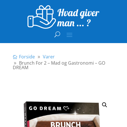
Forside
Varer
Brunch For 2 – Mad og Gastronomi – GO
DREAM