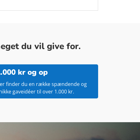
get du vil give for.
.000 kr og op
er finder du en række spændende og
nikke gaveidéer til over 1.000 kr.