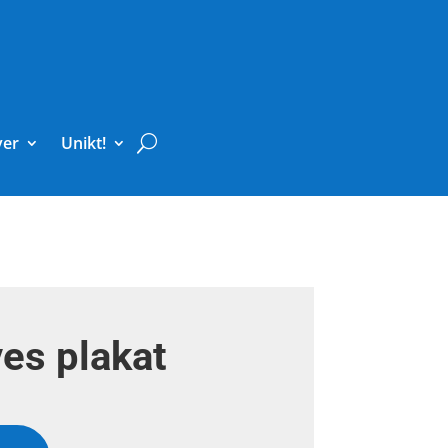
ver
Unikt!
es plakat