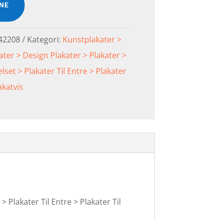
INE
42208
Kategori:
Kunstplakater >
ater > Design Plakater > Plakater >
lset > Plakater Til Entre > Plakater
akatvis
 Plakater Til Entre > Plakater Til