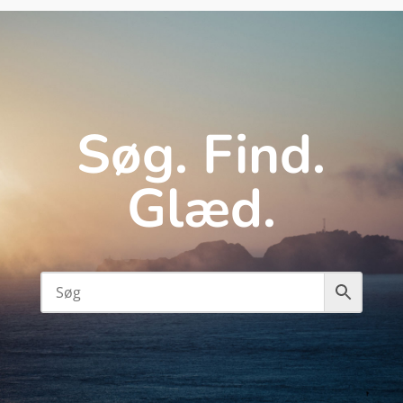
Søg. Find.
Glæd.