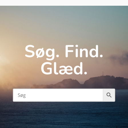
Søg. Find.
Glæd.