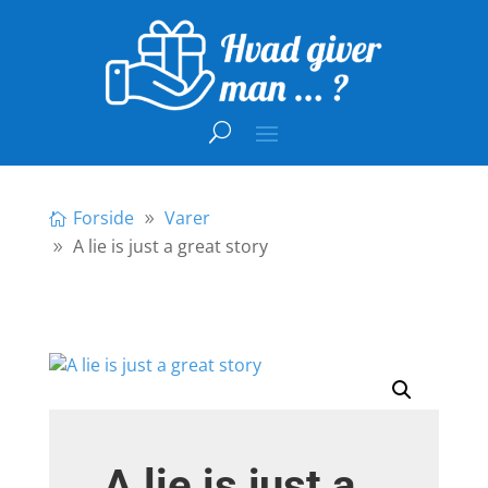
Forside
Varer
A lie is just a great story
A lie is just a