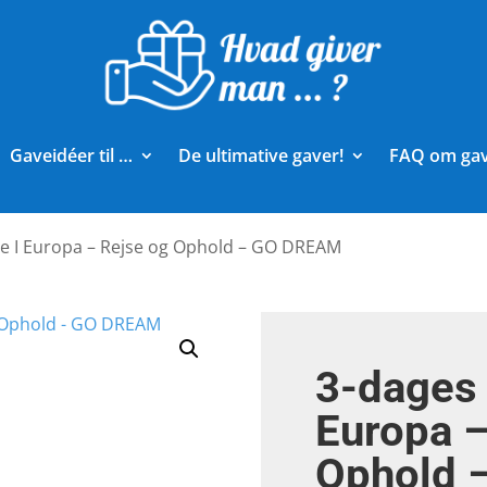
Gaveidéer til …
De ultimative gaver!
FAQ om ga
ie I Europa – Rejse og Ophold – GO DREAM
3-dages 
Europa –
Ophold 