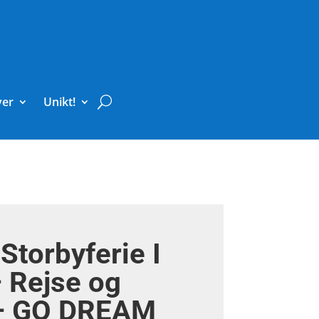
ver
Unikt!
Storbyferie I
 Rejse og
– GO DREAM