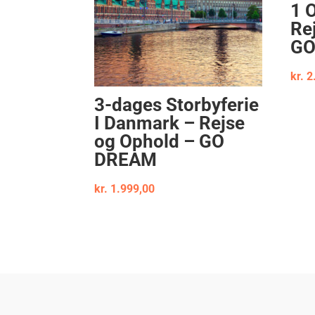
1 
Re
GO
kr.
2
3-dages Storbyferie
I Danmark – Rejse
og Ophold – GO
DREAM
kr.
1.999,00