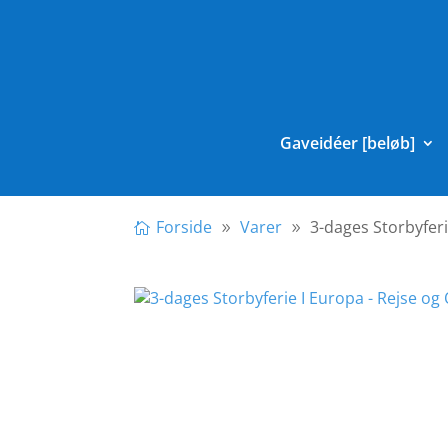
Gaveidéer [beløb]
Forside
Varer
3-dages Storbyfer