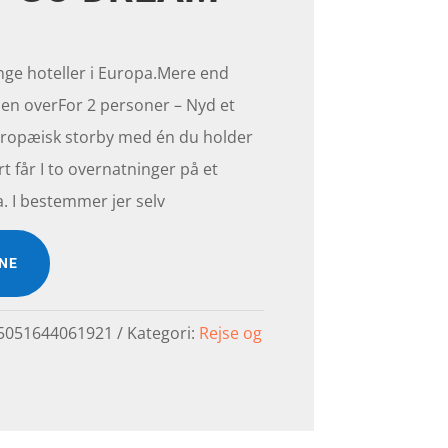
nge hoteller i Europa.Mere end
den overFor 2 personer – Nyd et
europæisk storby med én du holder
t får I to overnatninger på et
pa. I bestemmer jer selv
INE
5051644061921
Kategori:
Rejse og